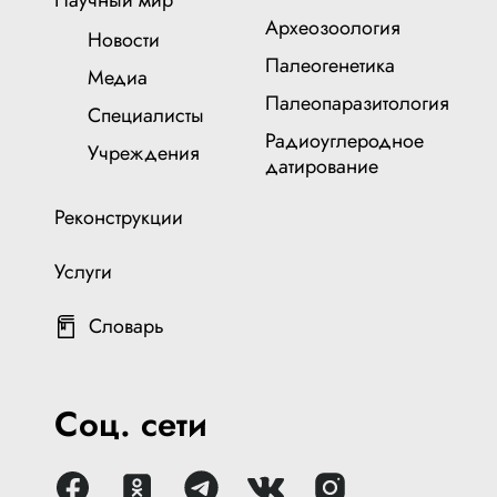
Научный мир
Археозоология
Новости
Палеогенетика
Медиа
Палеопаразитология
Специалисты
Радиоуглеродное
Учреждения
датирование
Реконструкции
Услуги
Словарь
Соц. сети