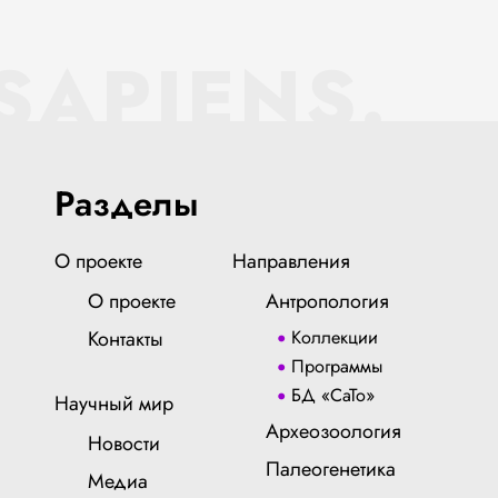
SAPIENS.
Разделы
О проекте
Направления
О проекте
Антропология
Контакты
Коллекции
Программы
БД «СаТо»
Научный мир
Археозоология
Новости
Палеогенетика
Медиа