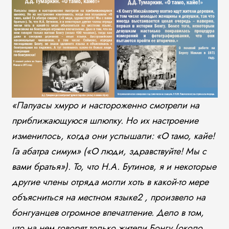
«Папуасы хмуро и настороженно смотрели на
приближающуюся шлюпку. Но их настроение
изменилось, когда они услышали: «О тамо, кайе!
Га абатра симум» («О люди, здравствуйте! Мы с
вами братья»). То, что Н.А. Бутинов, я и некоторые
другие члены отряда могли хоть в какой-то мере
объясниться на местном языке2 , произвело на
бонгуанцев огромное впечатление. Дело в том,
что на нем говорят только жители Бонгу (около