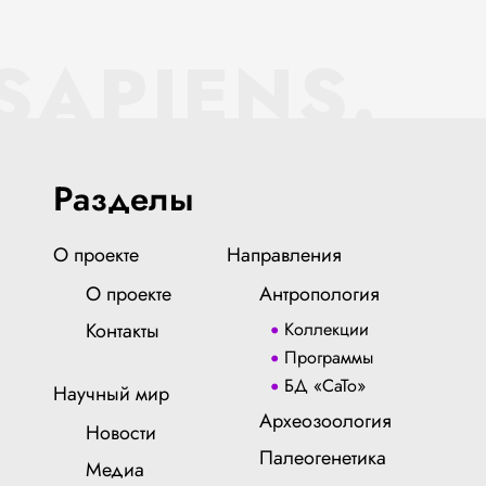
SAPIENS.
Разделы
О проекте
Направления
О проекте
Антропология
Контакты
Коллекции
Программы
БД «СаТо»
Научный мир
Археозоология
Новости
Палеогенетика
Медиа