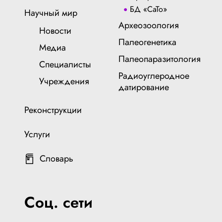
БД «СаТо»
Научный мир
Археозоология
Новости
Палеогенетика
Медиа
Палеопаразитология
Специалисты
Радиоуглеродное
Учреждения
датирование
Реконструкции
Услуги
Словарь
Соц. сети