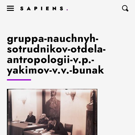
gruppa-nauchnyh-
sotrudnikov-otdela-
antropologii-v.p.-
yakimov-v.v.-bunak