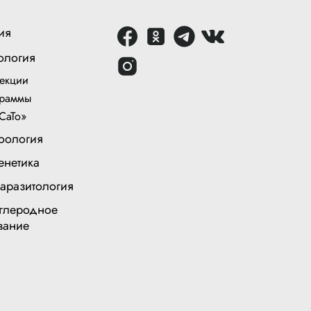
ия
ология
екции
раммы
СаТо»
оология
енетика
аразитология
глеродное
вание