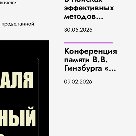
вляется
эффективных
методов
оценки пола и
 о проделанной
30.05.2026
возраста по
черепу
Конференция
памяти В.В.
Гинзбурга «На
пересечении
09.02.2026
антропологии
и анатомии»»