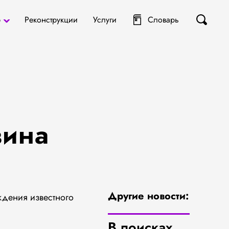
р
Реконструкции
Услуги
Словарь
ты
я
вина
Другие новости:
ждения известного
В поисках