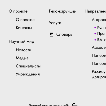
О проекте
Реконструкции
Направлен
О проекте
Антроп
Услуги
Контакты
Колл
Прог
Словарь
БД «
Научный мир
Археоз
Новости
Палеог
Медиа
Палеоп
Специалисты
Радиоу
Учреждения
датиро
Разработано студией: