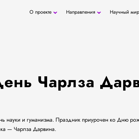
О проекте
Направления
Научный ми
О проекте
Антропология
Новости
БД «СаТо»
Контакты
Медиа
Археозоология
Журналы
Палеогенетика
Специалис
Палеопаразитология
Учреждени
Радиоуглеродное
датирование
День Чарлза Дар
ень науки и гуманизма. Праздник приурочен ко Дню ро
ика — Чарлза Дарвина.