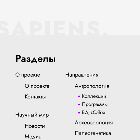
SAPIENS.
Разделы
О проекте
Направления
О проекте
Антропология
Контакты
Коллекции
Программы
БД «СаТо»
Научный мир
Археозоология
Новости
Палеогенетика
Медиа