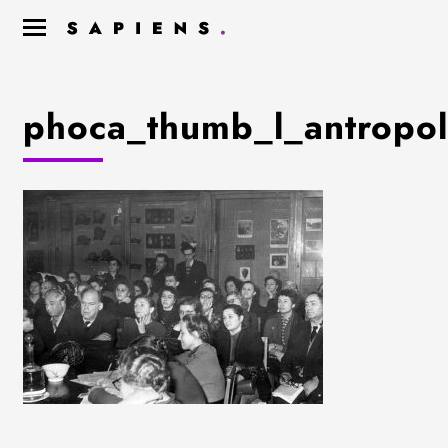
phoca_thumb_l_antropo