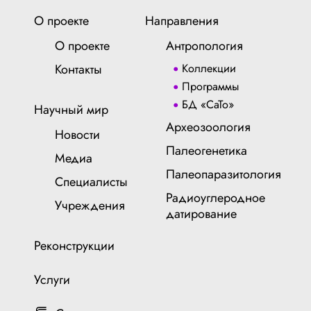
О проекте
Направления
О проекте
Антропология
Контакты
Коллекции
Программы
БД «СаТо»
Научный мир
Археозоология
Новости
Палеогенетика
Медиа
Палеопаразитология
Специалисты
Радиоуглеродное
Учреждения
датирование
Реконструкции
Услуги