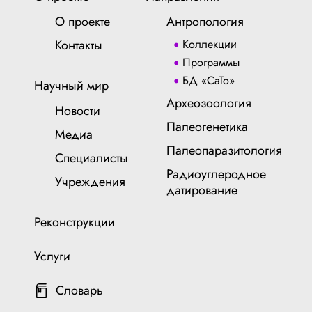
О проекте
Антропология
Контакты
Коллекции
Программы
БД «СаТо»
Научный мир
Археозоология
Новости
Палеогенетика
Медиа
Палеопаразитология
Специалисты
Радиоуглеродное
Учреждения
датирование
Реконструкции
Услуги
Словарь