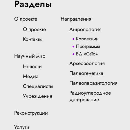
Разделы
О проекте
Направления
О проекте
Антропология
Контакты
Коллекции
Программы
БД «СаТо»
Научный мир
Археозоология
Новости
Палеогенетика
Медиа
Палеопаразитология
Специалисты
Радиоуглеродное
Учреждения
датирование
Реконструкции
Услуги