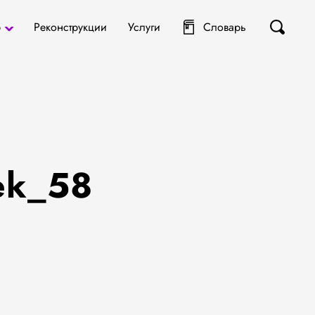
р
Реконструкции
Услуги
Словарь
ты
я
ek_58