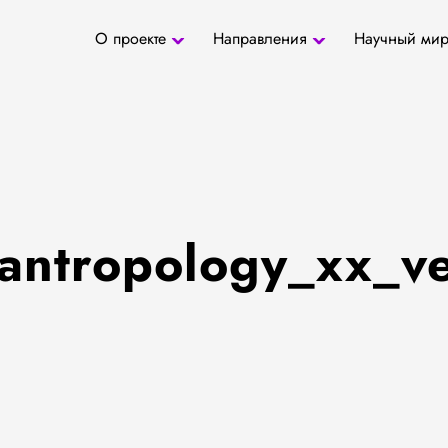
О проекте
Направления
Научный ми
О проекте
Антропология
Новости
БД «СаТо»
Контакты
Медиа
Археозоология
Журналы
Палеогенетика
Специалис
Палеопаразитология
Учреждени
Радиоуглеродное
датирование
antropology_xx_v