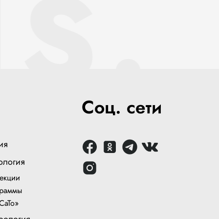
S.
Соц. сети
ия
ология
екции
раммы
СаТо»