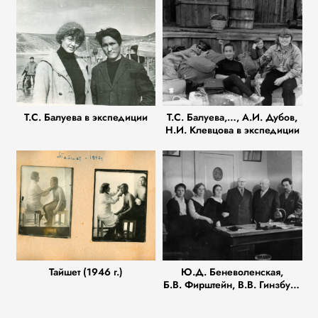
Т.С. Балуева в экспедиции
Т.С. Балуева,…, А.И. Дубов,
Н.И. Клевцова в экспедиции
Тайшет (1946 г.)
Ю.Д. Беневоленская,
Б.В. Фирштейн, В.В. Гинзбург,
М.М. Герасимов, И.И. Гохман
(Отдел антропологии МАЭ)