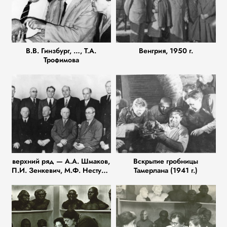
В.В. Гинзбург, …, Т.А.
Венгрия, 1950 г.
Трофимова
верхний ряд — А.А. Шмаков,
Вскрытие гробницы
П.И. Зенкевич, М.Ф. Нестурх,
Тамерлана (1941 г.)
М.Г. Левин, П.Н. Башкиров,
М.В. Игнатьев, нижний ряд —
Я.Я. Рогинский, М.Ф.
Иваницкий, далее М.А.
Гремяцкий, М.С. Плисецкий,
В.И. Громов, Ю.Г. Шевченко