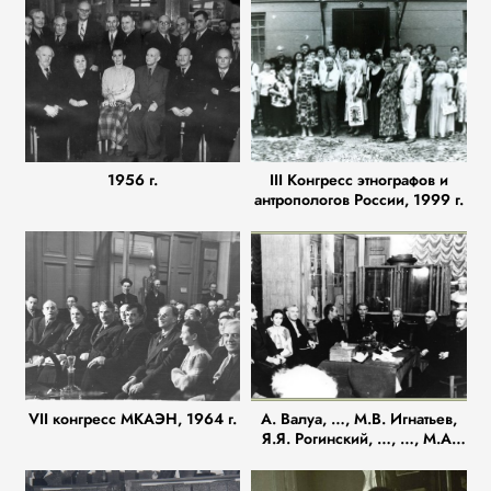
1956 г.
III Конгресс этнографов и
антропологов России, 1999 г.
VII конгресс МКАЭН, 1964 г.
А. Валуа, …, М.В. Игнатьев,
Я.Я. Рогинский, …, …, М.А.
Гремяцкий