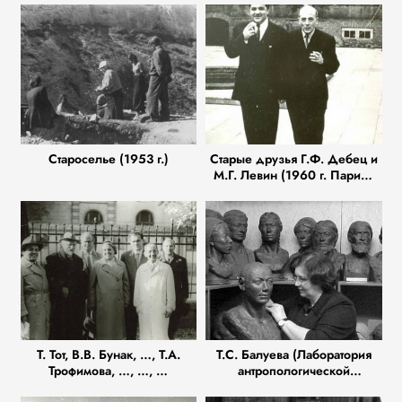
Староселье (1953 г.)
Старые друзья Г.Ф. Дебец и
М.Г. Левин (1960 г. Париж.
МКАЭН)
Т. Тот, В.В. Бунак, …, Т.А.
Т.С. Балуева (Лаборатория
Трофимова, …, …, …
антропологической
реконструкции)