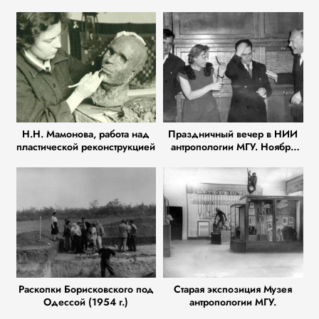
Н.Н. Мамонова, работа над
Праздничный вечер в НИИ
пластической реконструкцией
антропологии МГУ. Ноябрь
1956 г. (Г.Ф. Дебец, Т.С.
Кондукторова, М.И. Урысон,
М.В. Игнатьев)
Раскопки Борисковского под
Старая экспозиция Музея
Одессой (1954 г.)
антропологии МГУ.