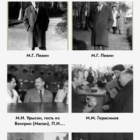
М.Г. Левин
М.Г. Левин
М.И. Урысон, гость из
М.М. Герасимов
Венгрии (Малан), П.И.
Зенкевич, 1958 г.