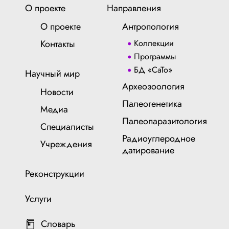
О проекте
Направления
О проекте
Антропология
Контакты
Коллекции
Программы
БД «СаТо»
Научный мир
Археозоология
Новости
Палеогенетика
Медиа
Палеопаразитология
Специалисты
Радиоуглеродное
Учреждения
датирование
Реконструкции
Услуги
Словарь