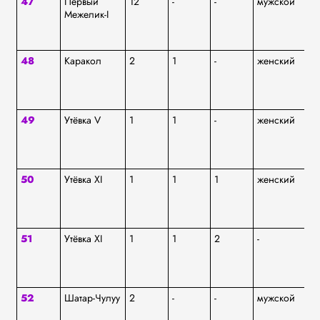
47
Первый
12
-
-
мужской
аф
Межелик-I
48
Каракол
2
1
-
женский
аф
49
Утёвка V
1
1
-
женский
ям
50
Утёвка XI
1
1
1
женский
ям
51
Утёвка XI
1
1
2
-
ям
52
Шатар-Чулуу
2
-
-
мужской
аф