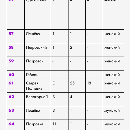
57
Лещёво
1
1
-
женский
ям
58
Петровский
1
2
-
женский
ям
59
Покровск
-
-
-
женский
ям
60
Гёбель
-
-
-
женский
ям
61
Старая
E
25
18
женский
ям
Полтавка
62
Белогорье-1
3
4
-
женский
ям
63
Лещёво
3
1
-
мужской
ям
64
Покровка
11
1
-
мужской
ям