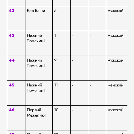
42
Ело-Баши
5
-
-
мужской
аф
43
Нижний
1
-
-
мужской
аф
Тюмечин-I
44
Нижний
9
-
1
мужской
аф
Тюмечин-I
45
Нижний
11
-
-
женский
аф
Тюмечин-I
46
Первый
10
-
-
мужской
аф
Межелик-I