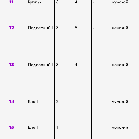
11
Кутулук I
3
4
-
мужской
ям
12
Подлесный I
3
5
-
женский
ям
13
Подлесный I
3
4
-
женский
ям
14
Ело I
2
-
-
мужской
аф
15
Ело II
1
-
-
женский
аф