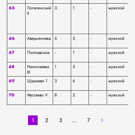
65
Лопатинский
3
1
-
мужской
ям
II
66
Аверьяновка
6
5
-
мужской
ям
67
Поплавское
-
1
-
мужской
ям
68
Николаевка
1
3
-
мужской
ям
III
69
Шумаево 1
3
6
-
мужской
ям
70
Мустаево V
8
2
-
мужской
ям
1
2
3
…
7