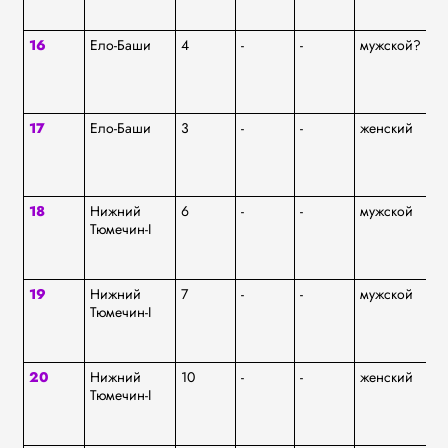
16
Ело-Баши
4
-
-
мужской?
аф
17
Ело-Баши
3
-
-
женский
аф
18
Нижний
6
-
-
мужской
аф
Тюмечин-I
19
Нижний
7
-
-
мужской
аф
Тюмечин-I
20
Нижний
10
-
-
женский
аф
Тюмечин-I