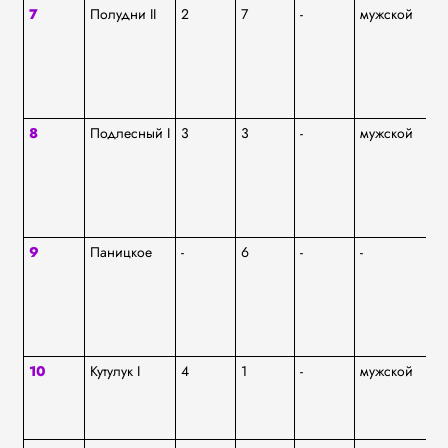
7
Полудни II
2
7
-
мужской
ям
8
Подлесный I
3
3
-
мужской
ям
9
Паницкое
-
6
-
-
ям
10
Кутулук I
4
1
-
мужской
ям