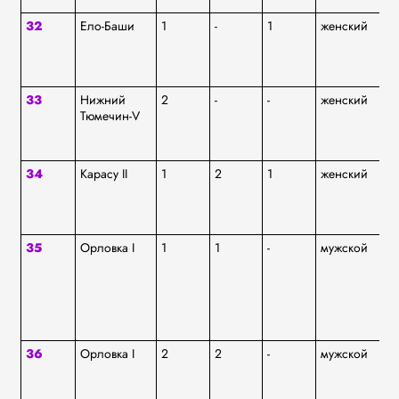
32
Ело-Баши
1
-
1
женский
аф
33
Нижний
2
-
-
женский
ку
Тюмечин-V
Т
34
Карасу II
1
2
1
женский
ул
Т
35
Орловка I
1
1
-
мужской
ям
36
Орловка I
2
2
-
мужской
ям