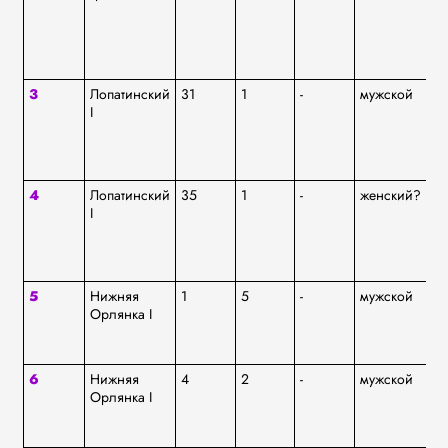
3
Лопатинский
31
1
-
мужской
ям
I
4
Лопатинский
35
1
-
женский?
ям
I
5
Нижняя
1
5
-
мужской
ям
Орлянка I
6
Нижняя
4
2
-
мужской
ям
Орлянка I