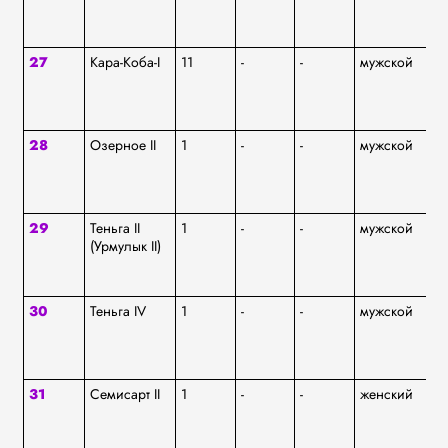
27
Кара-Коба-I
11
-
-
мужской
аф
28
Озерное II
1
-
-
мужской
аф
29
Теньга II
1
-
-
мужской
ар
(Урмулык II)
Т
30
Теньга IV
1
-
-
мужской
аф
31
Семисарт II
1
-
-
женский
аф