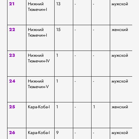
21
Нижний
13
-
-
мужской
аф
Тюмечин-I
22
Нижний
15
-
-
женский
аф
Тюмечин-I
23
Нижний
1
-
-
мужской
аф
Тюмечин-IV
24
Нижний
1
-
-
мужской
ку
Тюмечин-V
Т
25
Кара-Коба-I
1
-
1
женский
аф
26
Кара-Коба-I
9
-
-
мужской
аф