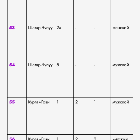
53
Шатар-Чулуу
2а
-
-
женский
аф
54
Шатар-Чулуу
5
-
-
мужской
аф
55
Кургак-Гови
1
2
1
мужской
аф
56
Кургак-Гови
1
2
2
детский
аф