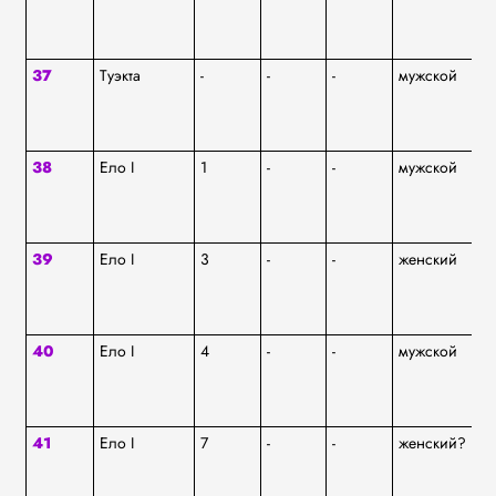
37
Туэкта
-
-
-
мужской
аф
38
Ело I
1
-
-
мужской
ку
Т
39
Ело I
3
-
-
женский
аф
40
Ело I
4
-
-
мужской
ку
Т
41
Ело I
7
-
-
женский?
аф