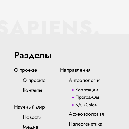
SAPIENS.
Разделы
О проекте
Направления
О проекте
Антропология
Контакты
Коллекции
Программы
БД «СаТо»
Научный мир
Археозоология
Новости
Палеогенетика
Медиа