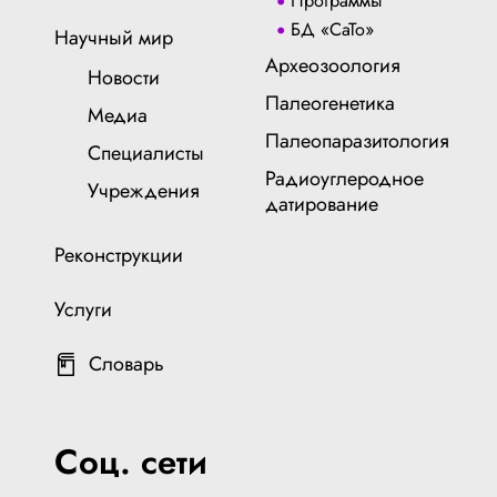
Программы
БД «СаТо»
Научный мир
Археозоология
Новости
Палеогенетика
Медиа
Палеопаразитология
Специалисты
Радиоуглеродное
Учреждения
датирование
Реконструкции
Услуги
Словарь
Соц. сети