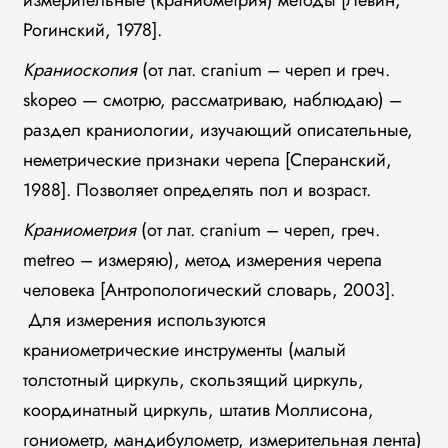
измерительные (краниометрия) методы [Левин,
Рогинский, 1978].
Краниоскопия
(от лат. cranium – череп и греч.
skopeo — смотрю, рассматриваю, наблюдаю) –
раздел краниологии, изучающий описательные,
неметрические признаки черепа [Сперанский,
1988]. Позволяет определять пол и возраст.
Краниометрия
(от лат. cranium – череп, греч.
metreo – измеряю), метод измерения черепа
человека [Антропологический словарь, 2003].
Для измерения используются
краниометрические инструменты (малый
толстотный циркуль, скользящий циркуль,
координатный циркуль, штатив Моллисона,
гониометр, мандибулометр, измерительная лента)